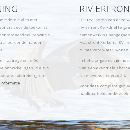
GING
RIVIERFRON
 meerdere malen met
Het realiseren van deze w
woners voor de toekomst
rivierfront Kerkdriel te g
ente Maasdriel, provincie
samenwerking aangegaan
ba al eerder de handen
Maasfront Kerkdriel BV. I
el.
ruimte voor water, wonen 
de maatregelen in De
In het plangebied zijn nu 
 ontwikkelingen, die zijn
van een eventuele alternat
bouw en uitbreiding van
fase tevens onderzocht.
informatie
.
Voor deze complete gebie
haalbaarheidsonderzoek u