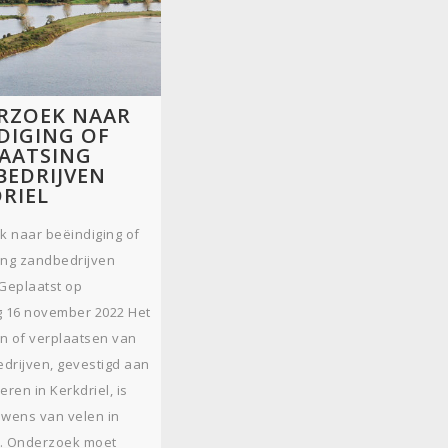
RZOEK NAAR
DIGING OF
LAATSING
BEDRIJVEN
RIEL
 naar beëindiging of
ing zandbedrijven
 Geplaatst op
 16 november 2022 Het
n of verplaatsen van
drijven, gevestigd aan
ren in Kerkdriel, is
 wens van velen in
l. Onderzoek moet