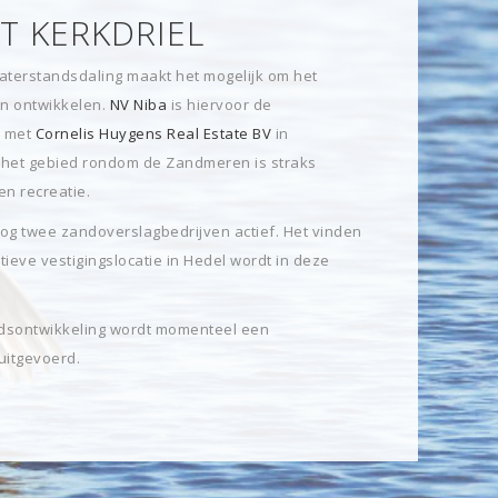
T KERKDRIEL
aterstandsdaling maakt het mogelijk om het
aan ontwikkelen.
NV Niba
is hiervoor de
 met
Cornelis Huygens Real Estate BV
in
n het gebied rondom de Zandmeren is straks
en recreatie.
nog twee zandoverslagbedrijven actief. Het vinden
ieve vestigingslocatie in Hedel wordt in deze
dsontwikkeling wordt momenteel een
itgevoerd.