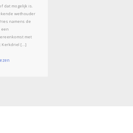
of dat mogelijk is.
ekende wethouder
Vries namens de
 een
vereenkomst met
 Kerkdriel […]
lezen